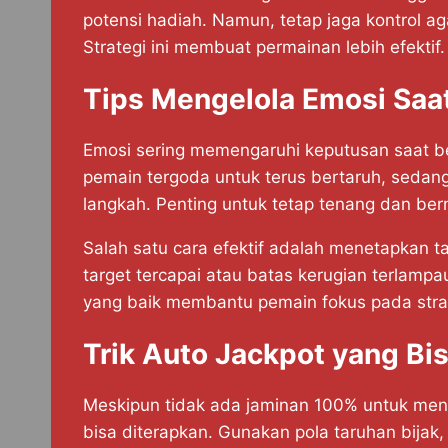
potensi hadiah. Namun, tetap jaga kontrol ag
Strategi ini membuat permainan lebih efektif.
Tips Mengelola Emosi Saa
Emosi sering memengaruhi keputusan saat 
pemain tergoda untuk terus bertaruh, sedan
langkah. Penting untuk tetap tenang dan berm
Salah satu cara efektif adalah menetapkan t
target tercapai atau batas kerugian terlamp
yang baik membantu pemain fokus pada stra
Trik Auto Jackpot yang Bi
Meskipun tidak ada jaminan 100% untuk mena
bisa diterapkan. Gunakan pola taruhan bijak