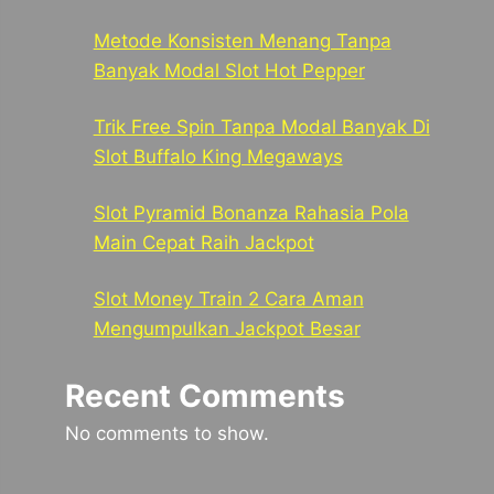
Metode Konsisten Menang Tanpa
Banyak Modal Slot Hot Pepper
Trik Free Spin Tanpa Modal Banyak Di
Slot Buffalo King Megaways
Slot Pyramid Bonanza Rahasia Pola
Main Cepat Raih Jackpot
Slot Money Train 2 Cara Aman
Mengumpulkan Jackpot Besar
Recent Comments
No comments to show.