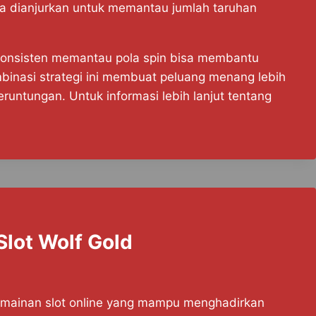
ga dianjurkan untuk memantau jumlah taruhan
n konsisten memantau pola spin bisa membantu
inasi strategi ini membuat peluang menang lebih
runtungan. Untuk informasi lebih lanjut tentang
Slot Wolf Gold
permainan slot online yang mampu menghadirkan