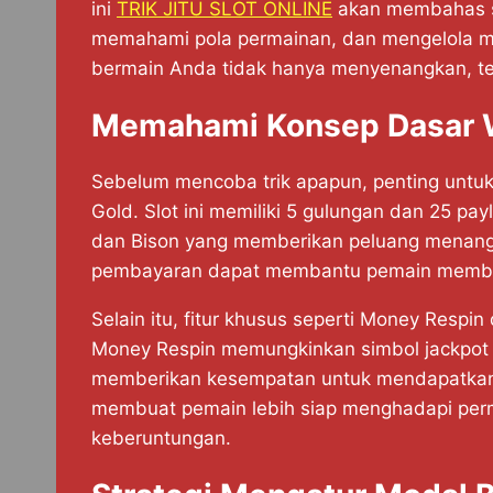
ini
TRIK JITU SLOT ONLINE
akan membahas st
memahami pola permainan, dan mengelola m
bermain Anda tidak hanya menyenangkan, te
Memahami Konsep Dasar W
Sebelum mencoba trik apapun, penting unt
Gold. Slot ini memiliki 5 gulungan dan 25 pay
dan Bison yang memberikan peluang menang 
pembayaran dapat membantu pemain membuat 
Selain itu, fitur khusus seperti Money Respin
Money Respin memungkinkan simbol jackpot 
memberikan kesempatan untuk mendapatkan 
membuat pemain lebih siap menghadapi per
keberuntungan.