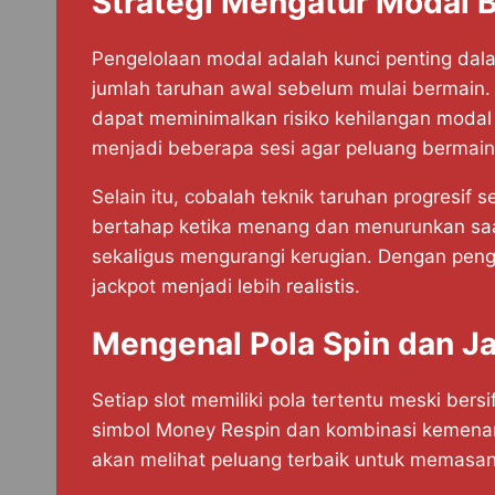
Strategi Mengatur Modal 
Pengelolaan modal adalah kunci penting dal
jumlah taruhan awal sebelum mulai bermain.
dapat meminimalkan risiko kehilangan modal
menjadi beberapa sesi agar peluang bermain 
Selain itu, cobalah teknik taruhan progresif 
bertahap ketika menang dan menurunkan saa
sekaligus mengurangi kerugian. Dengan peng
jackpot menjadi lebih realistis.
Mengenal Pola Spin dan J
Setiap slot memiliki pola tertentu meski bers
simbol Money Respin dan kombinasi kemenan
akan melihat peluang terbaik untuk memasang