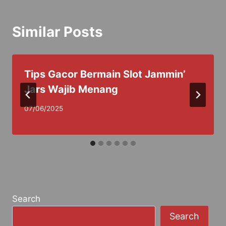
Similar Posts
Tips Gacor Bermain Slot Jammin’
Jars Wajib Menang
07/06/2025
Search
Search