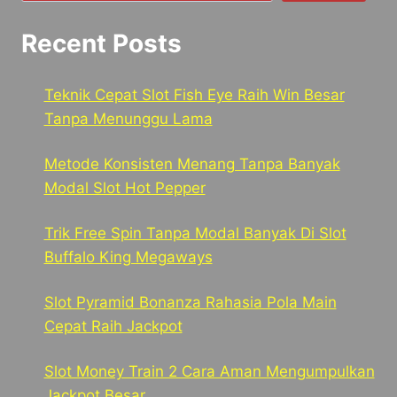
Recent Posts
Teknik Cepat Slot Fish Eye Raih Win Besar
Tanpa Menunggu Lama
Metode Konsisten Menang Tanpa Banyak
Modal Slot Hot Pepper
Trik Free Spin Tanpa Modal Banyak Di Slot
Buffalo King Megaways
Slot Pyramid Bonanza Rahasia Pola Main
Cepat Raih Jackpot
Slot Money Train 2 Cara Aman Mengumpulkan
Jackpot Besar