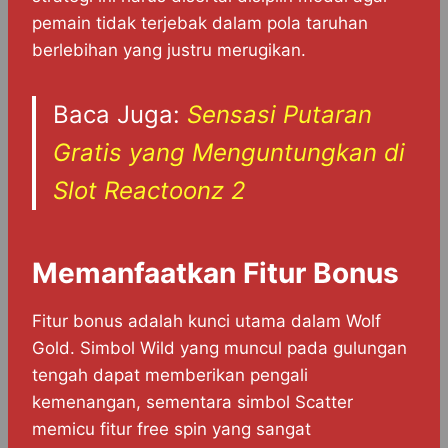
pemain tidak terjebak dalam pola taruhan
berlebihan yang justru merugikan.
Baca Juga:
Sensasi Putaran
Gratis yang Menguntungkan di
Slot Reactoonz 2
Memanfaatkan Fitur Bonus
Fitur bonus adalah kunci utama dalam Wolf
Gold. Simbol Wild yang muncul pada gulungan
tengah dapat memberikan pengali
kemenangan, sementara simbol Scatter
memicu fitur free spin yang sangat