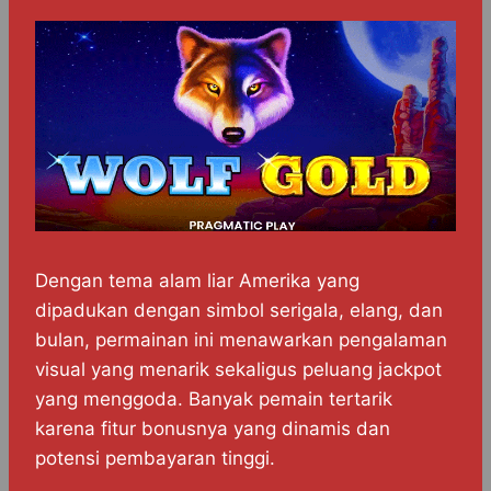
Dengan tema alam liar Amerika yang
dipadukan dengan simbol serigala, elang, dan
bulan, permainan ini menawarkan pengalaman
visual yang menarik sekaligus peluang jackpot
yang menggoda. Banyak pemain tertarik
karena fitur bonusnya yang dinamis dan
potensi pembayaran tinggi.