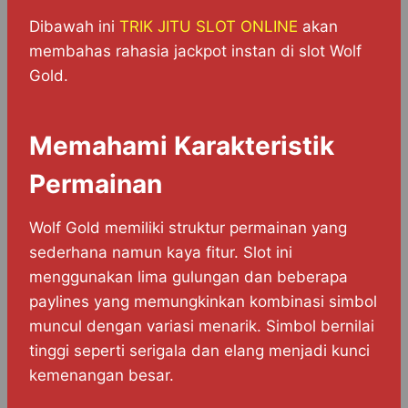
Dibawah ini
TRIK JITU SLOT ONLINE
akan
membahas rahasia jackpot instan di slot Wolf
Gold.
Memahami Karakteristik
Permainan
Wolf Gold memiliki struktur permainan yang
sederhana namun kaya fitur. Slot ini
menggunakan lima gulungan dan beberapa
paylines yang memungkinkan kombinasi simbol
muncul dengan variasi menarik. Simbol bernilai
tinggi seperti serigala dan elang menjadi kunci
kemenangan besar.