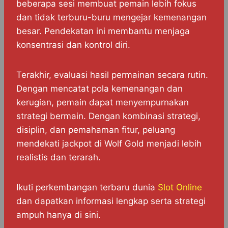
beberapa sesi membuat pemain lebih fokus
dan tidak terburu-buru mengejar kemenangan
besar. Pendekatan ini membantu menjaga
konsentrasi dan kontrol diri.
Terakhir, evaluasi hasil permainan secara rutin.
Dengan mencatat pola kemenangan dan
kerugian, pemain dapat menyempurnakan
strategi bermain. Dengan kombinasi strategi,
disiplin, dan pemahaman fitur, peluang
mendekati jackpot di Wolf Gold menjadi lebih
realistis dan terarah.
Ikuti perkembangan terbaru dunia
Slot Online
dan dapatkan informasi lengkap serta strategi
ampuh hanya di sini.