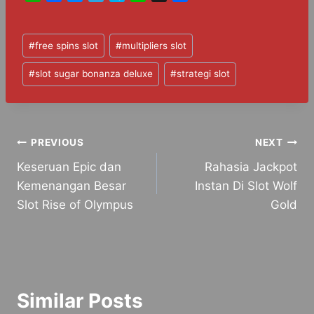
h
a
e
e
k
i
h
a
c
s
l
y
n
a
Post
t
e
s
e
p
e
r
#
free spins slot
#
multipliers slot
Tags:
s
b
e
g
e
e
A
o
n
r
#
slot sugar bonanza deluxe
#
strategi slot
p
o
g
a
p
k
e
m
r
Post
PREVIOUS
NEXT
Keseruan Epic dan
Rahasia Jackpot
navigation
Kemenangan Besar
Instan Di Slot Wolf
Slot Rise of Olympus
Gold
Similar Posts