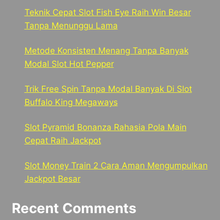
Teknik Cepat Slot Fish Eye Raih Win Besar
Tanpa Menunggu Lama
Metode Konsisten Menang Tanpa Banyak
Modal Slot Hot Pepper
Trik Free Spin Tanpa Modal Banyak Di Slot
Buffalo King Megaways
Slot Pyramid Bonanza Rahasia Pola Main
Cepat Raih Jackpot
Slot Money Train 2 Cara Aman Mengumpulkan
Jackpot Besar
Recent Comments