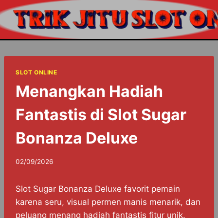
Skip
to
content
SLOT ONLINE
Menangkan Hadiah
Fantastis di Slot Sugar
Bonanza Deluxe
02/09/2026
Slot Sugar Bonanza Deluxe favorit pemain
karena seru, visual permen manis menarik, dan
peluang menang hadiah fantastis fitur unik.