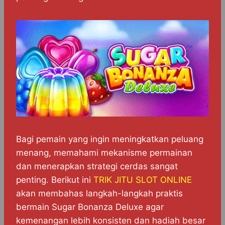
Bagi pemain yang ingin meningkatkan peluang
menang, memahami mekanisme permainan
dan menerapkan strategi cerdas sangat
penting. Berikut ini
TRIK JITU SLOT ONLINE
akan membahas langkah-langkah praktis
bermain Sugar Bonanza Deluxe agar
kemenangan lebih konsisten dan hadiah besar