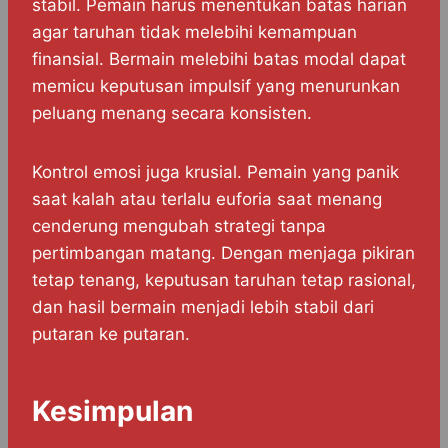
stabil. Pemain harus menentukan batas harian
agar taruhan tidak melebihi kemampuan
finansial. Bermain melebihi batas modal dapat
memicu keputusan impulsif yang menurunkan
peluang menang secara konsisten.
Kontrol emosi juga krusial. Pemain yang panik
saat kalah atau terlalu euforia saat menang
cenderung mengubah strategi tanpa
pertimbangan matang. Dengan menjaga pikiran
tetap tenang, keputusan taruhan tetap rasional,
dan hasil bermain menjadi lebih stabil dari
putaran ke putaran.
Kesimpulan