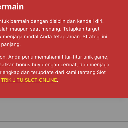
ermain
untuk bermain dengan disiplin dan kendali diri.
kalah maupun saat menang. Tetapkan target
 menjaga modal Anda tetap aman. Strategi ini
 panjang.
n, Anda perlu memahami fitur-fitur unik game,
aatkan bonus buy dengan cermat, dan menjaga
rlengkap dan terupdate dari kami tentang Slot
i
TRIK JITU SLOT ONLINE
.