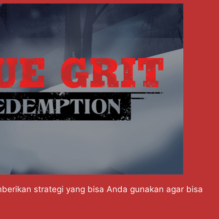
erikan strategi yang bisa Anda gunakan agar bisa