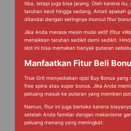
tiba, tetapi juga bisa jarang. Oleh karena i
taruhan kecil hingga sedang. Amati apakah
ditandai dengan seringnya muncul fitur bonu
Jika Anda merasa mesin mulai aktif (fitur x
menaikkan taruhan sedikit demi sedikit. Hin
slot ini bisa memakan banyak putaran sebel
Manfaatkan Fitur Beli Bonu
True Grit menyediakan opsi Buy Bonus yang
free spins atau super bonus. Jika Anda memi
peluang masuk ke putaran yang memberi pot
Namun, fitur ini juga berisiko karena biayan
setelah Anda familiar dengan mekanisme ga
peluang menang yang meningkat.