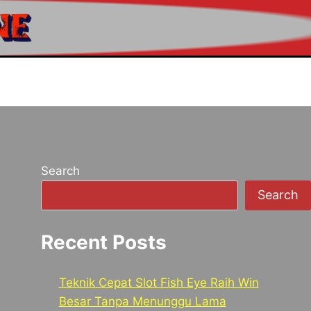
Search
Search
Recent Posts
Teknik Cepat Slot Fish Eye Raih Win
Besar Tanpa Menunggu Lama