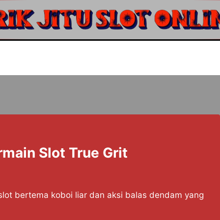
Slot True Grit
main Slot True Grit
 slot bertema koboi liar dan aksi balas dendam yang