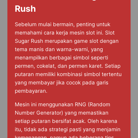
Rush
Sebelum mulai bermain, penting untuk
memahami cara kerja mesin slot ini. Slot
Sugar Rush merupakan game slot dengan
tema manis dan warna-warni, yang
menampilkan berbagai simbol seperti
permen, cokelat, dan permen karet. Setiap
putaran memiliki kombinasi simbol tertentu
yang membayar jika cocok pada garis
pembayaran.
Mesin ini menggunakan RNG (Random
Number Generator) yang memastikan
setiap putaran bersifat acak. Oleh karena
itu, tidak ada strategi pasti yang menjamin
kemenangan, namun ada beberapa tips