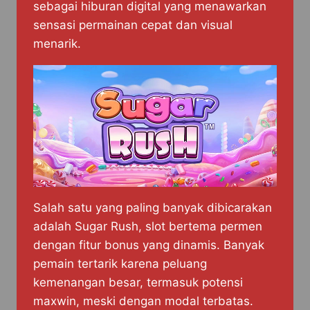
sebagai hiburan digital yang menawarkan
sensasi permainan cepat dan visual
menarik.
Salah satu yang paling banyak dibicarakan
adalah Sugar Rush, slot bertema permen
dengan fitur bonus yang dinamis. Banyak
pemain tertarik karena peluang
kemenangan besar, termasuk potensi
maxwin, meski dengan modal terbatas.