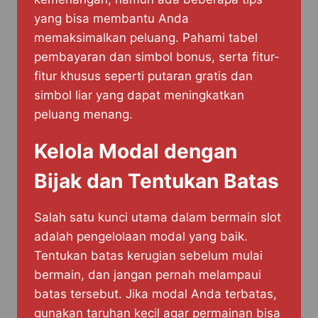
yang bisa membantu Anda
memaksimalkan peluang. Pahami tabel
pembayaran dan simbol bonus, serta fitur-
fitur khusus seperti putaran gratis dan
simbol liar yang dapat meningkatkan
peluang menang.
Kelola Modal dengan
Bijak dan Tentukan Batas
Salah satu kunci utama dalam bermain slot
adalah pengelolaan modal yang baik.
Tentukan batas kerugian sebelum mulai
bermain, dan jangan pernah melampaui
batas tersebut. Jika modal Anda terbatas,
gunakan taruhan kecil agar permainan bisa