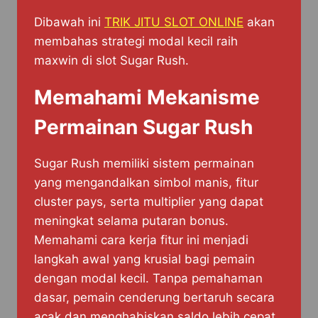
Dibawah ini
TRIK JITU SLOT ONLINE
akan
membahas strategi modal kecil raih
maxwin di slot Sugar Rush.
Memahami Mekanisme
Permainan Sugar Rush
Sugar Rush memiliki sistem permainan
yang mengandalkan simbol manis, fitur
cluster pays, serta multiplier yang dapat
meningkat selama putaran bonus.
Memahami cara kerja fitur ini menjadi
langkah awal yang krusial bagi pemain
dengan modal kecil. Tanpa pemahaman
dasar, pemain cenderung bertaruh secara
acak dan menghabiskan saldo lebih cepat.