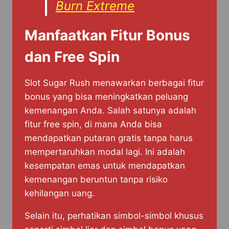
Burn Extreme
Manfaatkan Fitur Bonus
dan Free Spin
Slot Sugar Rush menawarkan berbagai fitur
bonus yang bisa meningkatkan peluang
kemenangan Anda. Salah satunya adalah
fitur free spin, di mana Anda bisa
mendapatkan putaran gratis tanpa harus
mempertaruhkan modal lagi. Ini adalah
kesempatan emas untuk mendapatkan
kemenangan beruntun tanpa risiko
kehilangan uang.
Selain itu, perhatikan simbol-simbol khusus