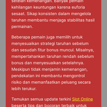
setelah kemenangan. Banyak pemain
kehilangan keuntungan karena euforia
sesaat. Sikap konsisten dalam mengelola
taruhan membantu menjaga stabilitas hasil
permainan.
Beberapa pemain juga memilih untuk
menyesuaikan strategi taruhan sebelum
dan sesudah fitur bonus muncul. Misalnya,
mempertahankan taruhan rendah sebelum
bonus dan menyesuaikan setelahnya.
Meskipun tidak menjamin kemenangan,
pendekatan ini membantu mengontrol
risiko dan memanfaatkan peluang secara
lebih terukur.
Temukan semua update terkini
Slot Online
beserta tips dan bocoran terbaik untuk