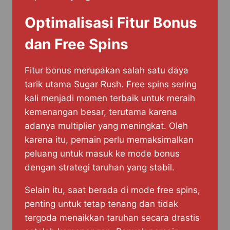
Optimalisasi Fitur Bonus
dan Free Spins
Fitur bonus merupakan salah satu daya
tarik utama Sugar Rush. Free spins sering
kali menjadi momen terbaik untuk meraih
kemenangan besar, terutama karena
adanya multiplier yang meningkat. Oleh
karena itu, pemain perlu memaksimalkan
peluang untuk masuk ke mode bonus
dengan strategi taruhan yang stabil.
Selain itu, saat berada di mode free spins,
penting untuk tetap tenang dan tidak
tergoda menaikkan taruhan secara drastis