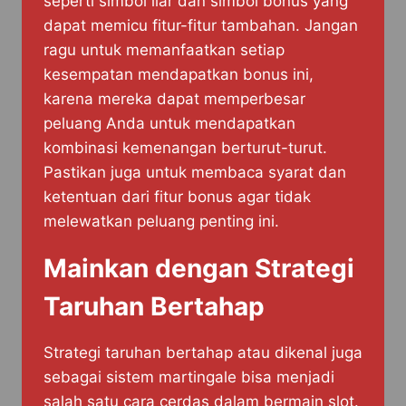
seperti simbol liar dan simbol bonus yang
dapat memicu fitur-fitur tambahan. Jangan
ragu untuk memanfaatkan setiap
kesempatan mendapatkan bonus ini,
karena mereka dapat memperbesar
peluang Anda untuk mendapatkan
kombinasi kemenangan berturut-turut.
Pastikan juga untuk membaca syarat dan
ketentuan dari fitur bonus agar tidak
melewatkan peluang penting ini.
Mainkan dengan Strategi
Taruhan Bertahap
Strategi taruhan bertahap atau dikenal juga
sebagai sistem martingale bisa menjadi
salah satu cara cerdas dalam bermain slot.