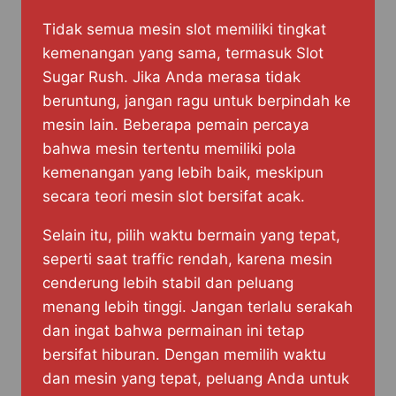
Tidak semua mesin slot memiliki tingkat
kemenangan yang sama, termasuk Slot
Sugar Rush. Jika Anda merasa tidak
beruntung, jangan ragu untuk berpindah ke
mesin lain. Beberapa pemain percaya
bahwa mesin tertentu memiliki pola
kemenangan yang lebih baik, meskipun
secara teori mesin slot bersifat acak.
Selain itu, pilih waktu bermain yang tepat,
seperti saat traffic rendah, karena mesin
cenderung lebih stabil dan peluang
menang lebih tinggi. Jangan terlalu serakah
dan ingat bahwa permainan ini tetap
bersifat hiburan. Dengan memilih waktu
dan mesin yang tepat, peluang Anda untuk