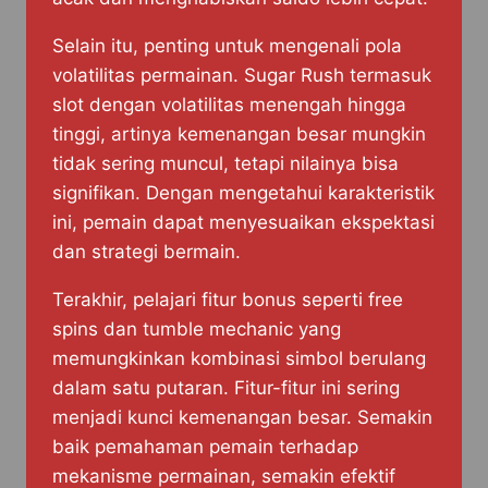
Selain itu, penting untuk mengenali pola
volatilitas permainan. Sugar Rush termasuk
slot dengan volatilitas menengah hingga
tinggi, artinya kemenangan besar mungkin
tidak sering muncul, tetapi nilainya bisa
signifikan. Dengan mengetahui karakteristik
ini, pemain dapat menyesuaikan ekspektasi
dan strategi bermain.
Terakhir, pelajari fitur bonus seperti free
spins dan tumble mechanic yang
memungkinkan kombinasi simbol berulang
dalam satu putaran. Fitur-fitur ini sering
menjadi kunci kemenangan besar. Semakin
baik pemahaman pemain terhadap
mekanisme permainan, semakin efektif