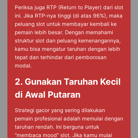
Periksa juga RTP (Return to Player) dari slot
ini. Jika RTP-nya tinggi (di atas 96%), maka
peluang slot untuk membayar kembali ke
pemain lebih besar. Dengan memahami
struktur slot dan peluang kemenangannya,
kamu bisa mengatur taruhan dengan lebih
tepat dan terhindar dari pemborosan
modal.
2. Gunakan Taruhan Kecil
di Awal Putaran
Strategi gacor yang sering dilakukan
pemain profesional adalah memulai dengan
taruhan rendah. Ini berguna untuk
“membaca mood” slot. Jika kamu mulai