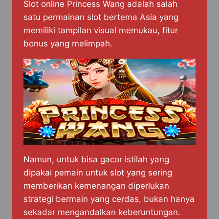
Slot online Princess Wang adalah salah
satu permainan slot bertema Asia yang
memiliki tampilan visual memukau, fitur
bonus yang melimpah.
Namun, untuk bisa gacor istilah yang
dipakai pemain untuk slot yang sering
memberikan kemenangan diperlukan
strategi bermain yang cerdas, bukan hanya
sekadar mengandalkan keberuntungan.