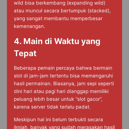
wild bisa berkembang (expanding wild)
atau muncul secara bertumpuk (stacked),
yang sangat membantu memperbesar
kemenangan.
4. Main di Waktu yang
Tepat
Beberapa pemain percaya bahwa bermain
slot di jam-jam tertentu bisa memengaruhi
hasil permainan. Biasanya, jam sepi seperti
dini hari atau pagi hari dianggap memiliki
peluang lebih besar untuk “slot gacor”,
karena server tidak terlalu padat.
Meskipun hal ini belum terbukti secara
ilmiah, banyak yang sudah merasakan hasil