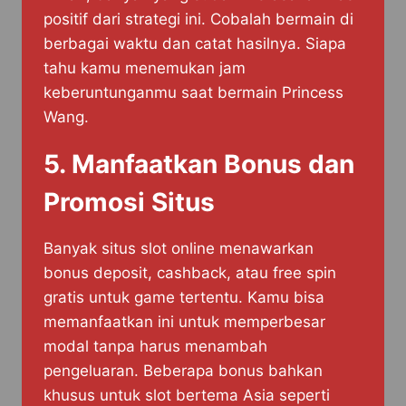
positif dari strategi ini. Cobalah bermain di
berbagai waktu dan catat hasilnya. Siapa
tahu kamu menemukan jam
keberuntunganmu saat bermain Princess
Wang.
5. Manfaatkan Bonus dan
Promosi Situs
Banyak situs slot online menawarkan
bonus deposit, cashback, atau free spin
gratis untuk game tertentu. Kamu bisa
memanfaatkan ini untuk memperbesar
modal tanpa harus menambah
pengeluaran. Beberapa bonus bahkan
khusus untuk slot bertema Asia seperti