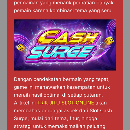
permainan yang menarik perhatian banyak
pemain karena kombinasi tema yang seru.
Dengan pendekatan bermain yang tepat,
game ini menawarkan kesempatan untuk
meraih hasil optimal di setiap putaran.
Artikel ini
TRIK JITU SLOT ONLINE
akan
membahas berbagai aspek dari Slot Cash
Surge, mulai dari tema, fitur, hingga
strategi untuk memaksimalkan peluang