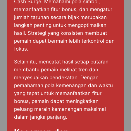
Cash Surge. Memahami pola simbol,
memanfaatkan fitur bonus, dan mengatur
jumlah taruhan secara bijak merupakan
langkah penting untuk mengoptimalkan
hasil. Strategi yang konsisten membuat
pemain dapat bermain lebih terkontrol dan
fokus.
Selain itu, mencatat hasil setiap putaran
membantu pemain melihat tren dan
menyesuaikan pendekatan. Dengan
pemahaman pola kemenangan dan waktu
yang tepat untuk memanfaatkan fitur
bonus, pemain dapat meningkatkan
peluang meraih kemenangan maksimal
dalam jangka panjang.