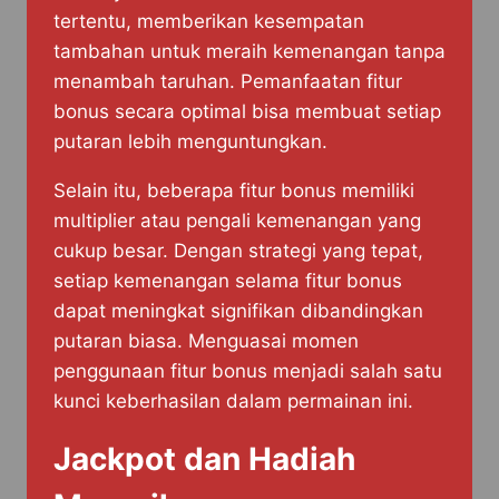
tertentu, memberikan kesempatan
tambahan untuk meraih kemenangan tanpa
menambah taruhan. Pemanfaatan fitur
bonus secara optimal bisa membuat setiap
putaran lebih menguntungkan.
Selain itu, beberapa fitur bonus memiliki
multiplier atau pengali kemenangan yang
cukup besar. Dengan strategi yang tepat,
setiap kemenangan selama fitur bonus
dapat meningkat signifikan dibandingkan
putaran biasa. Menguasai momen
penggunaan fitur bonus menjadi salah satu
kunci keberhasilan dalam permainan ini.
Jackpot dan Hadiah