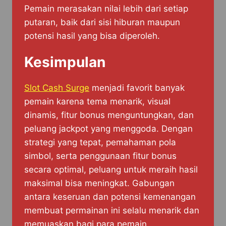
Pemain merasakan nilai lebih dari setiap
putaran, baik dari sisi hiburan maupun
potensi hasil yang bisa diperoleh.
Kesimpulan
Slot Cash Surge
menjadi favorit banyak
pemain karena tema menarik, visual
dinamis, fitur bonus menguntungkan, dan
peluang jackpot yang menggoda. Dengan
strategi yang tepat, pemahaman pola
simbol, serta penggunaan fitur bonus
secara optimal, peluang untuk meraih hasil
maksimal bisa meningkat. Gabungan
antara keseruan dan potensi kemenangan
membuat permainan ini selalu menarik dan
memuaskan bagi para pemain.