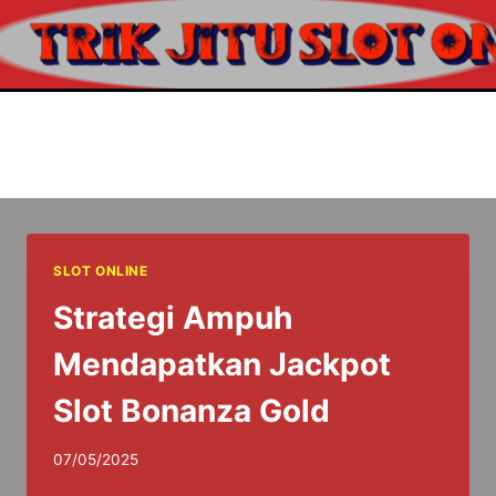
Skip
to
content
Pola Gacor Slot Bonanza
Gold
SLOT ONLINE
Strategi Ampuh
Mendapatkan Jackpot
Slot Bonanza Gold
07/05/2025