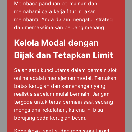
Membaca panduan permainan dan
memahami cara kerja fitur ini akan
membantu Anda dalam mengatur strategi
dan memaksimalkan peluang menang.
Kelola Modal dengan
Bijak dan Tetapkan Limit
Salah satu kunci utama dalam bermain slot
online adalah manajemen modal. Tentukan
batas kerugian dan kemenangan yang
realistis sebelum mulai bermain. Jangan
tergoda untuk terus bermain saat sedang
mengalami kekalahan, karena ini bisa
berujung pada kerugian besar.
Sebaliknya, saat sudah mencapai target