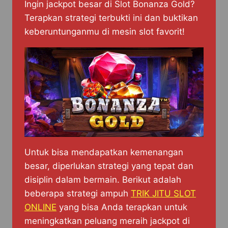
Ingin jackpot besar di Slot Bonanza Gold?
Terapkan strategi terbukti ini dan buktikan
keberuntunganmu di mesin slot favorit!
Untuk bisa mendapatkan kemenangan
besar, diperlukan strategi yang tepat dan
disiplin dalam bermain. Berikut adalah
beberapa strategi ampuh
TRIK JITU SLOT
ONLINE
yang bisa Anda terapkan untuk
meningkatkan peluang meraih jackpot di