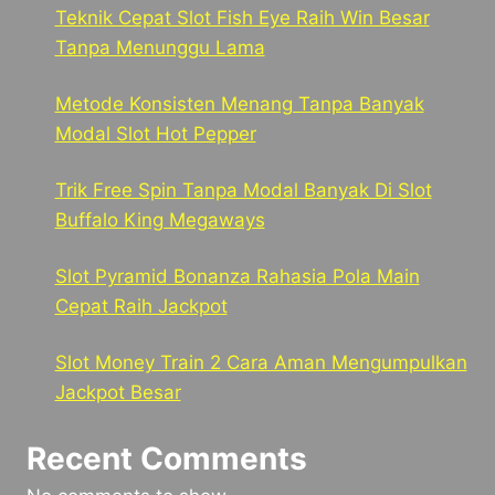
Teknik Cepat Slot Fish Eye Raih Win Besar
Tanpa Menunggu Lama
Metode Konsisten Menang Tanpa Banyak
Modal Slot Hot Pepper
Trik Free Spin Tanpa Modal Banyak Di Slot
Buffalo King Megaways
Slot Pyramid Bonanza Rahasia Pola Main
Cepat Raih Jackpot
Slot Money Train 2 Cara Aman Mengumpulkan
Jackpot Besar
Recent Comments