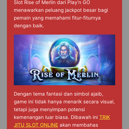
Slot Rise of Merlin dari Play’n GO
menawarkan peluang jackpot besar bagi
pemain yang memahami fitur-fiturnya
dengan baik.
Dengan tema fantasi dan simbol ajaib,
game ini tidak hanya menarik secara visual,
tetapi juga menyimpan potensi
kemenangan luar biasa. Dibawah ini
TRIK
JITU SLOT ONLINE
akan membahas