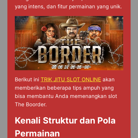
yang intens, dan fitur permainan yang unik.
Berikut ini
TRIK JITU SLOT ONLINE
akan
memberikan beberapa tips ampuh yang
bisa membantu Anda memenangkan slot
The Boorder.
Kenali Struktur dan Pola
Permainan