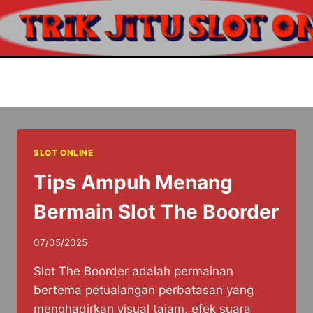
Skip
to
content
Menang Slot The Boorder
SLOT ONLINE
Tips Ampuh Menang
Bermain Slot The Boorder
07/05/2025
Slot The Boorder adalah permainan
bertema petualangan perbatasan yang
menghadirkan visual tajam, efek suara