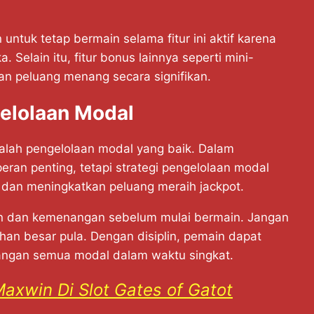
tuk tetap bermain selama fitur ini aktif karena
 Selain itu, fitur bonus lainnya seperti mini-
an peluang menang secara signifikan.
elolaan Modal
dalah pengelolaan modal yang baik. Dalam
ran penting, tetapi strategi pengelolaan modal
dan meningkatkan peluang meraih jackpot.
an dan kemenangan sebelum mulai bermain. Jangan
an besar pula. Dengan disiplin, pemain dapat
angan semua modal dalam waktu singkat.
Maxwin Di Slot Gates of Gatot