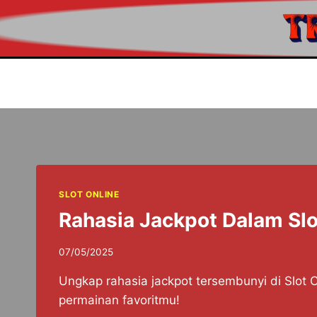
Skip
to
content
SLOT ONLINE
Rahasia Jackpot Dalam Slo
07/05/2025
Ungkap rahasia jackpot tersembunyi di Slot 
permainan favoritmu!