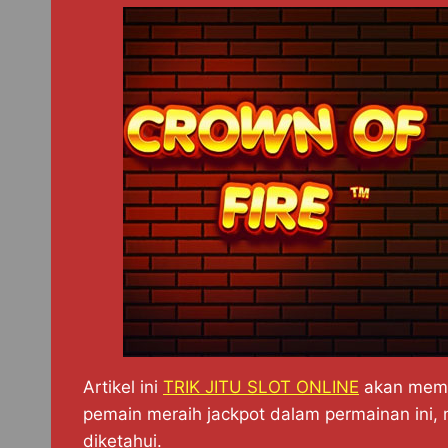
Artikel ini
TRIK JITU SLOT ONLINE
akan memb
pemain meraih jackpot dalam permainan ini, m
diketahui.