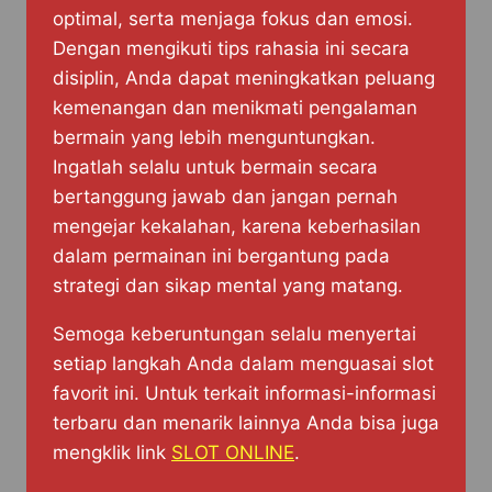
optimal, serta menjaga fokus dan emosi.
Dengan mengikuti tips rahasia ini secara
disiplin, Anda dapat meningkatkan peluang
kemenangan dan menikmati pengalaman
bermain yang lebih menguntungkan.
Ingatlah selalu untuk bermain secara
bertanggung jawab dan jangan pernah
mengejar kekalahan, karena keberhasilan
dalam permainan ini bergantung pada
strategi dan sikap mental yang matang.
Semoga keberuntungan selalu menyertai
setiap langkah Anda dalam menguasai slot
favorit ini. Untuk terkait informasi-informasi
terbaru dan menarik lainnya Anda bisa juga
mengklik link
SLOT ONLINE
.