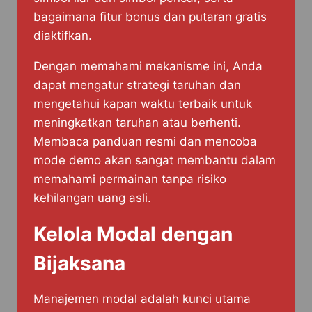
bagaimana fitur bonus dan putaran gratis
diaktifkan.
Dengan memahami mekanisme ini, Anda
dapat mengatur strategi taruhan dan
mengetahui kapan waktu terbaik untuk
meningkatkan taruhan atau berhenti.
Membaca panduan resmi dan mencoba
mode demo akan sangat membantu dalam
memahami permainan tanpa risiko
kehilangan uang asli.
Kelola Modal dengan
Bijaksana
Manajemen modal adalah kunci utama