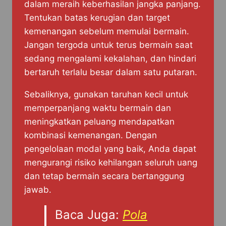
dalam meraih keberhasilan jangka panjang.
Tentukan batas kerugian dan target
kemenangan sebelum memulai bermain.
Jangan tergoda untuk terus bermain saat
sedang mengalami kekalahan, dan hindari
bertaruh terlalu besar dalam satu putaran.
Sebaliknya, gunakan taruhan kecil untuk
memperpanjang waktu bermain dan
meningkatkan peluang mendapatkan
kombinasi kemenangan. Dengan
pengelolaan modal yang baik, Anda dapat
mengurangi risiko kehilangan seluruh uang
dan tetap bermain secara bertanggung
jawab.
Baca Juga:
Pola