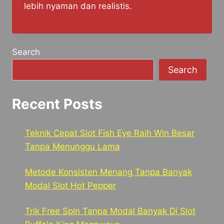
lebih nyaman dan realistis.
Search
Search
Recent Posts
Teknik Cepat Slot Fish Eye Raih Win Besar
Tanpa Menunggu Lama
Metode Konsisten Menang Tanpa Banyak
Modal Slot Hot Pepper
Trik Free Spin Tanpa Modal Banyak Di Slot