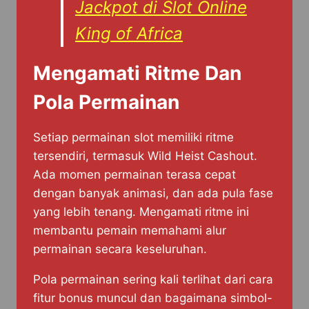
Jackpot di Slot Online
King of Africa
Mengamati Ritme Dan
Pola Permainan
Setiap permainan slot memiliki ritme
tersendiri, termasuk Wild Heist Cashout.
Ada momen permainan terasa cepat
dengan banyak animasi, dan ada pula fase
yang lebih tenang. Mengamati ritme ini
membantu pemain memahami alur
permainan secara keseluruhan.
Pola permainan sering kali terlihat dari cara
fitur bonus muncul dan bagaimana simbol-