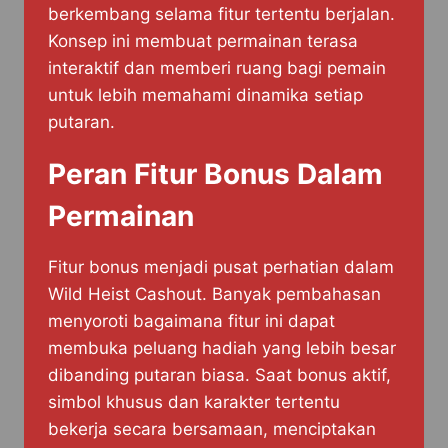
berkembang selama fitur tertentu berjalan.
Konsep ini membuat permainan terasa
interaktif dan memberi ruang bagi pemain
untuk lebih memahami dinamika setiap
putaran.
Peran Fitur Bonus Dalam
Permainan
Fitur bonus menjadi pusat perhatian dalam
Wild Heist Cashout. Banyak pembahasan
menyoroti bagaimana fitur ini dapat
membuka peluang hadiah yang lebih besar
dibanding putaran biasa. Saat bonus aktif,
simbol khusus dan karakter tertentu
bekerja secara bersamaan, menciptakan