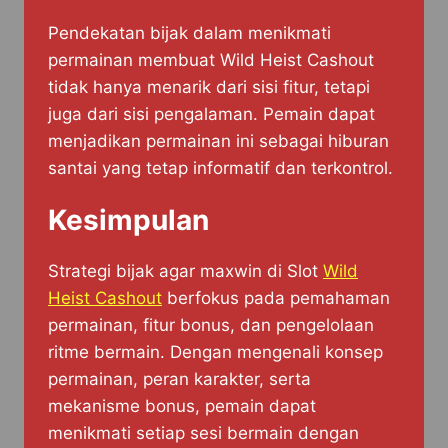
Pendekatan bijak dalam menikmati
permainan membuat Wild Heist Cashout
tidak hanya menarik dari sisi fitur, tetapi
juga dari sisi pengalaman. Pemain dapat
menjadikan permainan ini sebagai hiburan
santai yang tetap informatif dan terkontrol.
Kesimpulan
Strategi bijak agar maxwin di Slot
Wild
Heist Cashout
berfokus pada pemahaman
permainan, fitur bonus, dan pengelolaan
ritme bermain. Dengan mengenali konsep
permainan, peran karakter, serta
mekanisme bonus, pemain dapat
menikmati setiap sesi bermain dengan