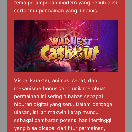
tema perampokan modern yang penuh aksi
serta fitur permainan yang dinamis.
Visual karakter, animasi cepat, dan
mekanisme bonus yang unik membuat
permainan ini sering dibahas sebagai
hiburan digital yang seru. Dalam berbagai
ulasan, istilah maxwin kerap muncul
sebagai gambaran potensi hasil tertinggi
yang bisa dicapai dari fitur permainan,