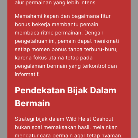
alur permainan yang lebih intens.
Memahami kapan dan bagaimana fitur
bonus bekerja membantu pemain
membaca ritme permainan. Dengan
pengetahuan ini, pemain dapat menikmati
setiap momen bonus tanpa terburu-buru,
karena fokus utama tetap pada
pengalaman bermain yang terkontrol dan
informatif.
Pendekatan Bijak Dalam
Bermain
Strategi bijak dalam Wild Heist Cashout
bukan soal memaksakan hasil, melainkan
mengatur cara bermain agar tetap nyaman.