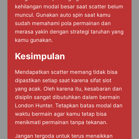
kehilangan modal besar saat scatter belum
muncul. Gunakan auto spin saat kamu
sudah memahami pola permainan dan
merasa yakin dengan strategi taruhan yang
kamu gunakan.
Kesimpulan
Mendapatkan scatter memang tidak bisa
dipastikan setiap saat karena sifat slot
yang acak. Oleh karena itu, kesabaran dan
disiplin sangat dibutuhkan dalam bermain
London Hunter. Tetapkan batas modal dan
waktu bermain agar kamu tetap bisa
menikmati permainan tanpa tekanan.
Jangan tergoda untuk terus menaikkan