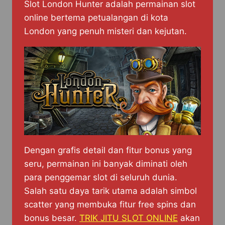
Slot London Hunter adalah permainan slot
online bertema petualangan di kota
London yang penuh misteri dan kejutan.
Dengan grafis detail dan fitur bonus yang
seru, permainan ini banyak diminati oleh
para penggemar slot di seluruh dunia.
Salah satu daya tarik utama adalah simbol
scatter yang membuka fitur free spins dan
bonus besar.
TRIK JITU SLOT ONLINE
akan