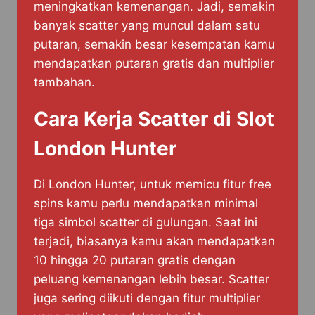
meningkatkan kemenangan. Jadi, semakin
banyak scatter yang muncul dalam satu
putaran, semakin besar kesempatan kamu
mendapatkan putaran gratis dan multiplier
tambahan.
Cara Kerja Scatter di Slot
London Hunter
Di London Hunter, untuk memicu fitur free
spins kamu perlu mendapatkan minimal
tiga simbol scatter di gulungan. Saat ini
terjadi, biasanya kamu akan mendapatkan
10 hingga 20 putaran gratis dengan
peluang kemenangan lebih besar. Scatter
juga sering diikuti dengan fitur multiplier