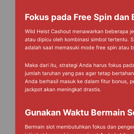
Fokus pada Free Spin dan
Wild Heist Cashout menawarkan beberapa je
atau dipicu oleh kombinasi simbol tertentu.
adalah saat memasuki mode free spin atau b
Maka dari itu, strategi Anda harus fokus pada
jumlah taruhan yang pas agar tetap bertah
Anda berhasil masuk ke dalam fitur bonus, p
jackpot akan meningkat drastis.
Gunakan Waktu Bermain Se
Bermain slot membutuhkan fokus dan pengenda