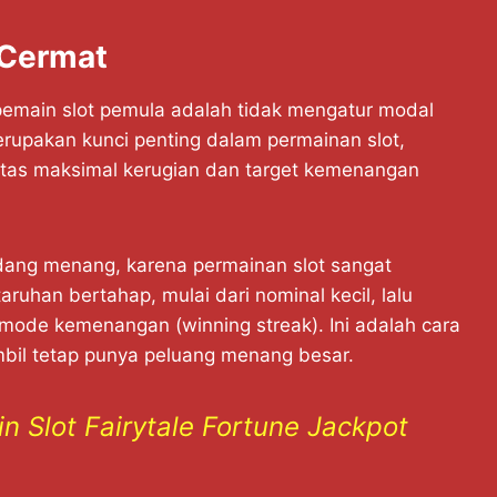
 Cermat
 pemain slot pemula adalah tidak mengatur modal
rupakan kunci penting dalam permainan slot,
atas maksimal kerugian dan target kemenangan
dang menang, karena permainan slot sangat
han bertahap, mulai dari nominal kecil, lalu
mode kemenangan (winning streak). Ini adalah cara
bil tetap punya peluang menang besar.
n Slot Fairytale Fortune Jackpot