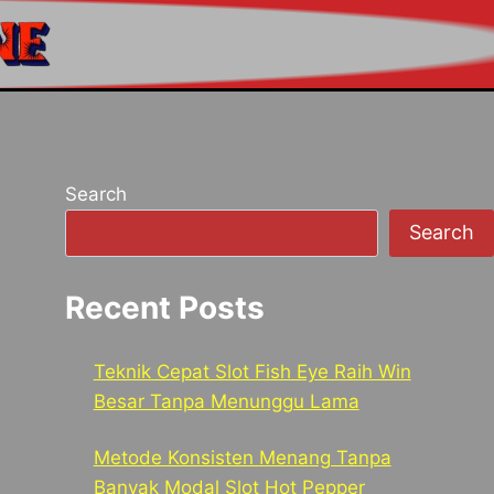
Search
Search
Recent Posts
Teknik Cepat Slot Fish Eye Raih Win
Besar Tanpa Menunggu Lama
Metode Konsisten Menang Tanpa
Banyak Modal Slot Hot Pepper